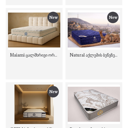
New
New
Maiami ცალმხრივი ორთოპედიული ანატომიური მატრასი
Natural აქლემის ბეწვზე მკვრივი ორთოპედიულიPillow-Top მატრასი
New