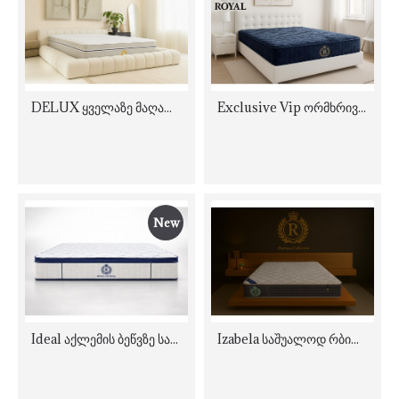
DELUX ყველაზე მაღალი Pillow-Top მატრასი
Exclusive Vip ორმხრივი რბილი მატრასი
New
Ideal აქლემის ბეწვზე საშუალოდ მკვრივი ორთოპედიული მატრასი
Izabela საშუალოდ რბილი ორმხრივი მატრასი