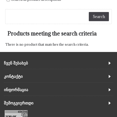
Products meeting the search criteria
There is no product that matches the search criteria.
ᲩᲕᲔᲜ ᲨᲔᲡᲐᲮᲔᲑ
ᲙᲝᲜᲢᲐᲥᲢᲘ
ᲘᲜᲤᲝᲠᲛᲐᲪᲘᲐ
ᲨᲔᲛᲝᲒᲕᲘᲔᲠᲗᲓᲘ