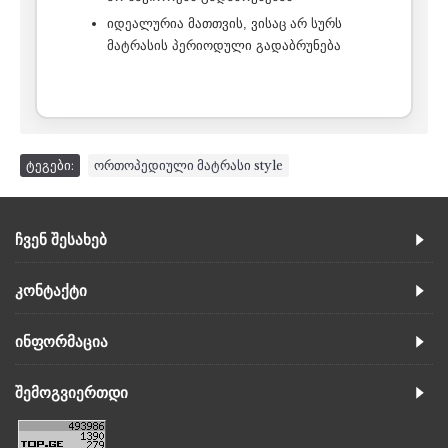
იდეალურია მათთვის, ვისაც არ სურს
მატრასის პერიოდული გადაბრუნება
ტეგები:
ორთოპედიული მატრასი style
ᲩᲕᲔᲜ ᲨᲔᲡᲐᲮᲔᲑ
ᲙᲝᲜᲢᲐᲥᲢᲘ
ᲘᲜᲤᲝᲠᲛᲐᲪᲘᲐ
ᲨᲔᲛᲝᲒᲕᲘᲔᲠᲗᲓᲘ